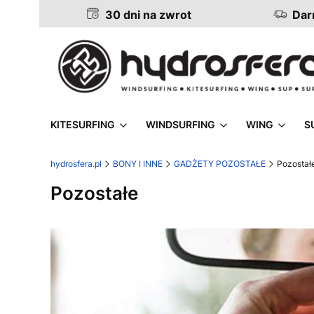
30 dni na zwrot
Darm
KITESURFING
WINDSURFING
WING
S
hydrosfera.pl
BONY I INNE
GADŻETY POZOSTAŁE
Pozostał
Pozostałe