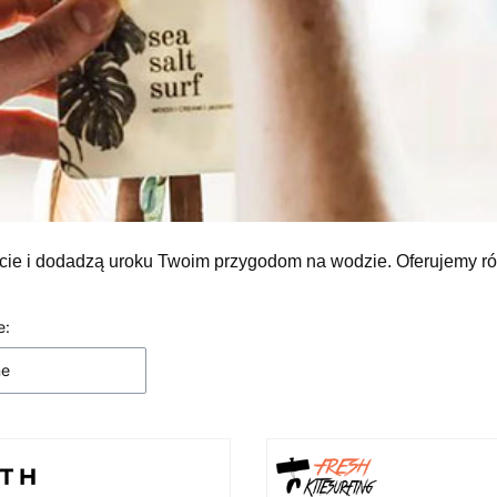
ycie i dodadzą uroku Twoim przygodom na wodzie. Oferujemy ró
 produktów
e:
ne