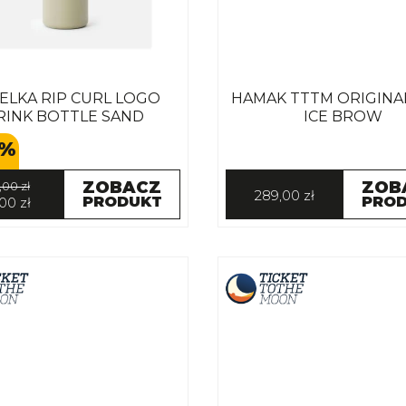
ELKA RIP CURL LOGO
HAMAK TTTM ORIGINA
RINK BOTTLE SAND
ICE BROW
%
ZOBACZ
ZOB
,00 zł
289,00 zł
PRODUKT
PRO
00 zł