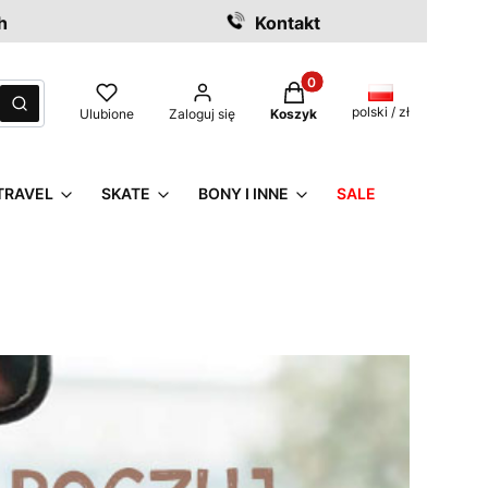
h
Kontakt
Produkty w koszyku: 0. Z
czyść
Szukaj
polski / zł
Ulubione
Zaloguj się
Koszyk
TRAVEL
SKATE
BONY I INNE
SALE