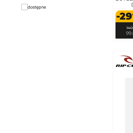
dostępne
-29
140
99,