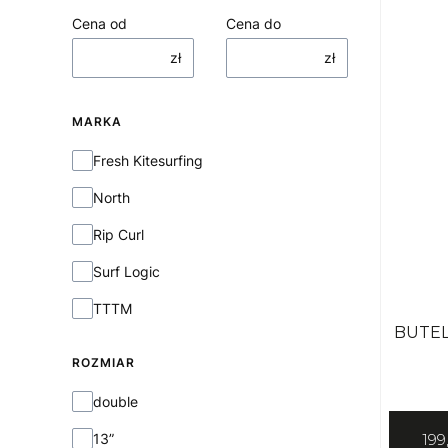
Cena od
Cena do
zł
zł
MARKA
Marka
Fresh Kitesurfing
North
Rip Curl
Surf Logic
TTTM
BUTEL
ROZMIAR
Rozmiar
double
199
13”