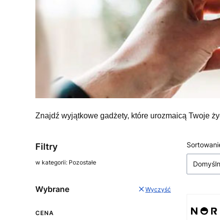
Znajdź wyjątkowe gadżety, które urozmaicą Twoje ż
Lista
Sortowani
Filtry
w kategorii: Pozostałe
Domyśl
Wybrane
Wyczyść
CENA