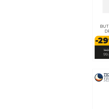
BUT
D
-29
140
99,