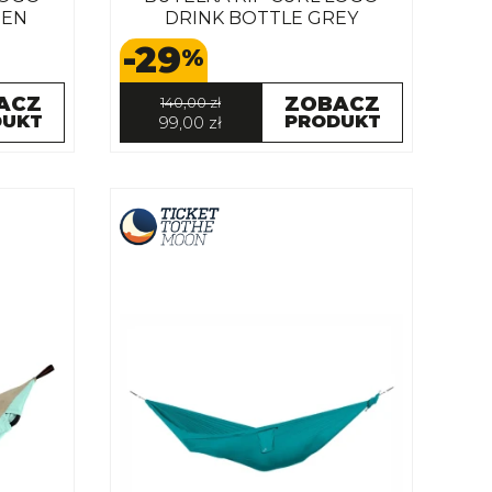
EEN
DRINK BOTTLE GREY
-29
%
ACZ
ZOBACZ
140,00 zł
DUKT
PRODUKT
99,00 zł