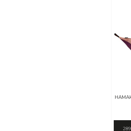
HAMAK
289