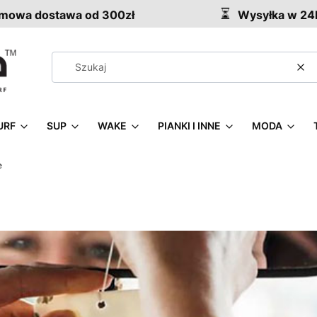
owa dostawa od 300zł
Wysyłka w 24
Wy
URF
SUP
WAKE
PIANKI I INNE
MODA
e