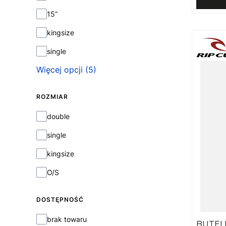
15”
kingsize
single
Więcej opcji (5)
ROZMIAR
Rozmiar
double
single
kingsize
O/S
DOSTĘPNOŚĆ
Dostępność
brak towaru
BUTEL