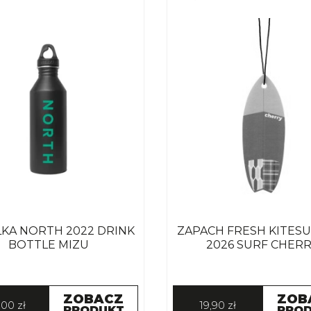
KA NORTH 2022 DRINK
ZAPACH FRESH KITES
BOTTLE MIZU
2026 SURF CHER
ZOBACZ
ZOB
,00 zł
19,90 zł
PRODUKT
PRO