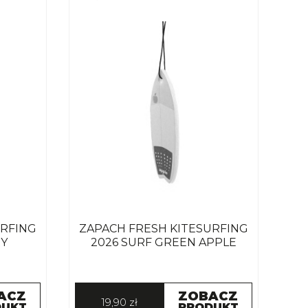
URFING
ZAPACH FRESH KITESURFING
RY
2026 SURF GREEN APPLE
ACZ
ZOBACZ
19,90 zł
DUKT
PRODUKT