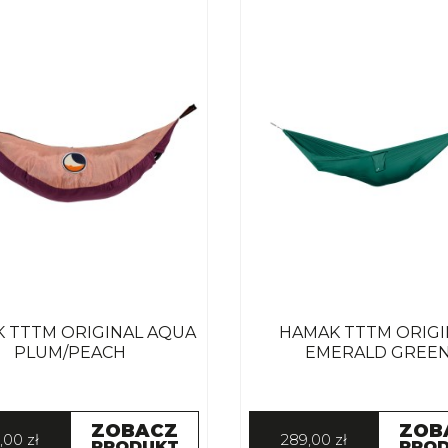
 TTTM ORIGINAL AQUA
HAMAK TTTM ORIGI
PLUM/PEACH
EMERALD GREE
ZOBACZ
ZOB
,00 zł
289,00 zł
PRODUKT
PRO