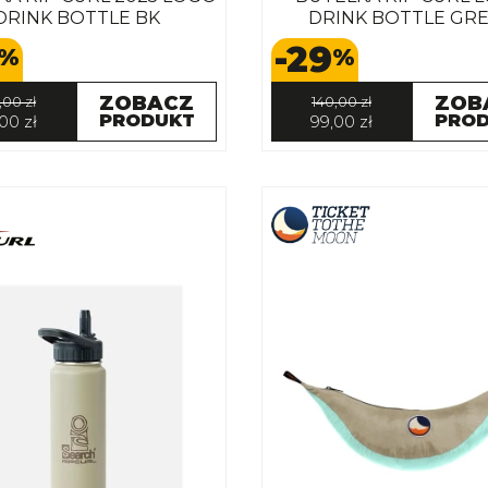
DRINK BOTTLE BK
DRINK BOTTLE GR
-29
%
%
ZOBACZ
ZOB
,00 zł
140,00 zł
PRODUKT
PRO
00 zł
99,00 zł