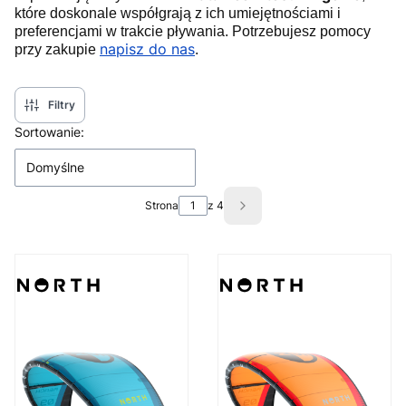
które doskonale współgrają z ich umiejętnościami i
preferencjami w trakcie pływania. Potrzebujesz pomocy
napisz do nas
przy zakupie
.
Filtry
Lista produktów
Sortowanie:
Domyślne
Strona
z 4
Następne produkty