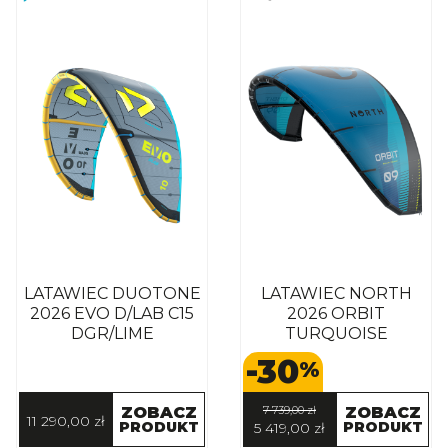
LATAWIEC DUOTONE
LATAWIEC NORTH
2026 EVO D/LAB C15
2026 ORBIT
DGR/LIME
TURQUOISE
-30
%
ZOBACZ
7 739,00 zł
ZOBACZ
11 290,00 zł
PRODUKT
PRODUKT
5 419,00 zł