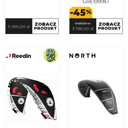
GREY/MINT
-45
%
ZOBACZ
6 839,00 zł
ZOBACZ
9 099,00 zł
PRODUKT
PRODUKT
3 769,00 zł