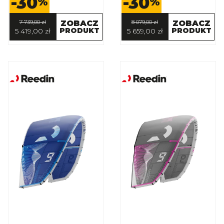
-30
-30
%
%
7 739,00 zł
ZOBACZ
8 079,00 zł
ZOBACZ
PRODUKT
PRODUKT
5 419,00 zł
5 659,00 zł