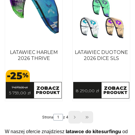
LATAWIEC HARLEM
LATAWIEC DUOTONE
2026 THRIVE
2026 DICE SLS
-25
%
7 679,00 zł
ZOBACZ
ZOBACZ
8 290,00 zł
PRODUKT
PRODUKT
5 759,00 zł
Strona
z 4
Przejdź do ostatniej st
latawce do kitesurfingu
W naszej ofercie znajdziesz
od