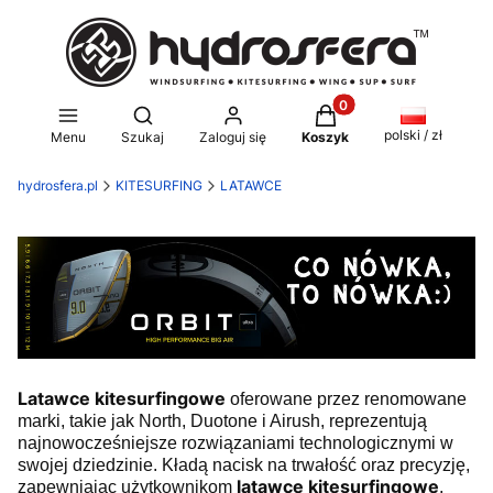
Produkty w koszyku: 0
Otwórz wyszukiwarkę
polski / zł
Menu
Szukaj
Zaloguj się
Koszyk
hydrosfera.pl
KITESURFING
LATAWCE
Latawce kitesurfingowe
oferowane przez renomowane
marki, takie jak North, Duotone i Airush, reprezentują
najnowocześniejsze rozwiązaniami technologicznymi w
swojej dziedzinie. Kładą nacisk na trwałość oraz precyzję,
latawce kitesurfingowe
zapewniając użytkownikom
,