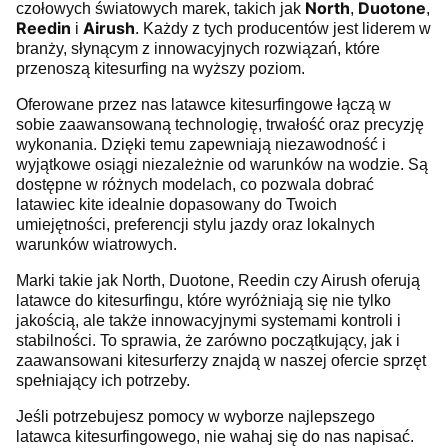
North
Duotone
czołowych światowych marek, takich jak
,
,
Reedin
Airush
i
. Każdy z tych producentów jest liderem w
branży, słynącym z innowacyjnych rozwiązań, które
przenoszą kitesurfing na wyższy poziom.
Oferowane przez nas latawce kitesurfingowe łączą w
sobie zaawansowaną technologię, trwałość oraz precyzję
wykonania. Dzięki temu zapewniają niezawodność i
wyjątkowe osiągi niezależnie od warunków na wodzie. Są
dostępne w różnych modelach, co pozwala dobrać
latawiec kite idealnie dopasowany do Twoich
umiejętności, preferencji stylu jazdy oraz lokalnych
warunków wiatrowych.
Marki takie jak North, Duotone, Reedin czy Airush oferują
latawce do kitesurfingu, które wyróżniają się nie tylko
jakością, ale także innowacyjnymi systemami kontroli i
stabilności. To sprawia, że zarówno początkujący, jak i
zaawansowani kitesurferzy znajdą w naszej ofercie sprzęt
spełniający ich potrzeby.
Jeśli potrzebujesz pomocy w wyborze najlepszego
latawca kitesurfingowego, nie wahaj się do nas napisać.