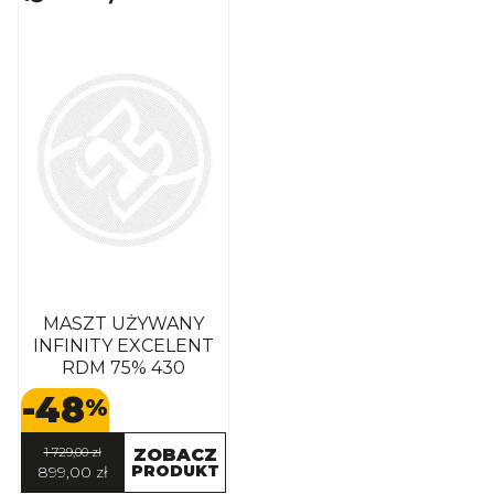
MASZT UŻYWANY
INFINITY EXCELENT
RDM 75% 430
-48
%
1 729,00 zł
ZOBACZ
PRODUKT
899,00 zł