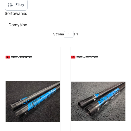
Filtry
Lista produktów
Sortowanie:
Domyślne
Strona
z 1