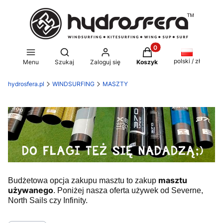
Produkty w koszyku: 0
Otwórz wyszukiwarkę
polski / zł
Menu
Szukaj
Zaloguj się
Koszyk
hydrosfera.pl
WINDSURFING
MASZTY
masztu
Budżetowa opcja zakupu masztu to zakup
używanego
. Poniżej nasza oferta używek od Severne,
North Sails czy Infinity.