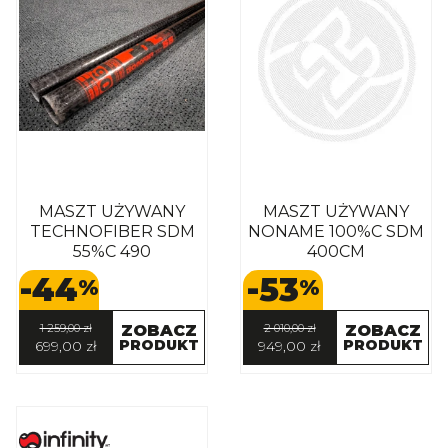
MASZT UŻYWANY
MASZT UŻYWANY
TECHNOFIBER SDM
NONAME 100%C SDM
55%C 490
400CM
-44
-53
%
%
1 259,00 zł
ZOBACZ
2 010,00 zł
ZOBACZ
PRODUKT
PRODUKT
699,00 zł
949,00 zł