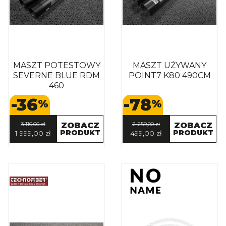
MASZT POTESTOWY
MASZT UŻYWANY
SEVERNE BLUE RDM
POINT7 K80 490CM
460
-36
-78
%
%
3 110,00 zł
ZOBACZ
2 259,00 zł
ZOBACZ
PRODUKT
PRODUKT
1 999,00 zł
499,00 zł