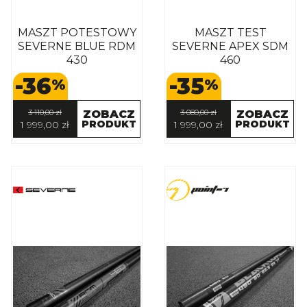
MASZT POTESTOWY
MASZT TEST
SEVERNE BLUE RDM
SEVERNE APEX SDM
430
460
-36
-35
%
%
3 110,00 zł
ZOBACZ
3 080,00 zł
ZOBACZ
PRODUKT
PRODUKT
1 999,00 zł
1 999,00 zł