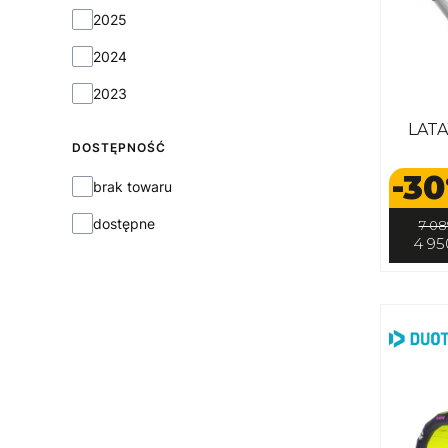
2025
2024
2023
LAT
DOSTĘPNOŚĆ
-30
Dostępność
brak towaru
dostępne
7 08
4 95