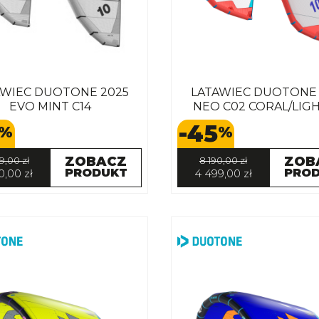
AWIEC DUOTONE 2025
LATAWIEC DUOTONE 
EVO MINT C14
NEO C02 CORAL/LIG
-45
%
%
ZOBACZ
ZOB
9,00 zł
8 190,00 zł
PRODUKT
PRO
0,00 zł
4 499,00 zł