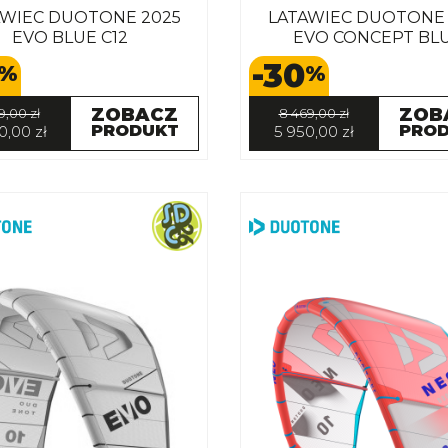
AWIEC DUOTONE 2025
LATAWIEC DUOTONE 
EVO BLUE C12
EVO CONCEPT BL
-30
%
%
ZOBACZ
ZOB
9,00 zł
8 469,00 zł
PRODUKT
PRO
0,00 zł
5 950,00 zł