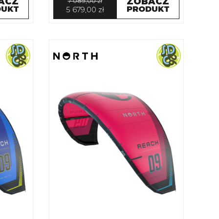
ACZ
ZOBACZ
7 089,00 zł
DUKT
PRODUKT
5 679,00 zł