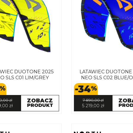
AWIEC DUOTONE 2025
LATAWIEC DUOTONE 
O SLS C01 LIM/GREY
NEO SLS C02 BLUE/
-34
%
%
ZOBACZ
ZOB
0,00 zł
7 890,00 zł
PRODUKT
PRO
9,00 zł
5 219,00 zł