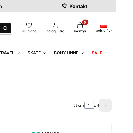
h
Kontakt
Produkty w koszyku: 0. Z
czyść
Szukaj
polski / zł
Ulubione
Zaloguj się
Koszyk
TRAVEL
SKATE
BONY I INNE
SALE
Strona
z 4
Następne pro