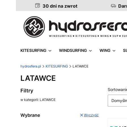
30 dni na zwrot
Darm
KITESURFING
WINDSURFING
WING
S
hydrosfera.pl
KITESURFING
LATAWCE
LATAWCE
Lista
Sortowani
Filtry
w kategorii: LATAWCE
Domyśl
Wybrane
Wyczyść