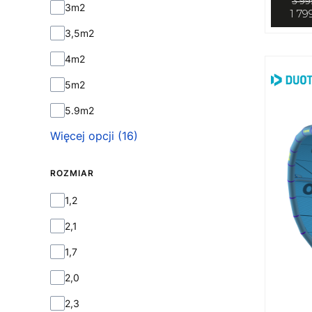
3 99
Rozmiar
3m2
1 79
3,5m2
4m2
5m2
5.9m2
Więcej opcji (16)
ROZMIAR
Rozmiar
1,2
2,1
1,7
2,0
2,3