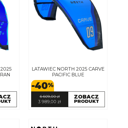
2025
LATAWIEC NORTH 2025 CARVE
ORAN
PACIFIC BLUE
-40
%
ACZ
ZOBACZ
6 609,00 zł
DUKT
PRODUKT
3 989,00 zł