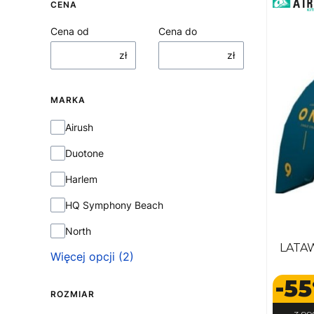
CENA
Cena od
Cena do
zł
zł
MARKA
Marka
Airush
Duotone
Harlem
HQ Symphony Beach
North
LATA
Więcej opcji (2)
-55
ROZMIAR