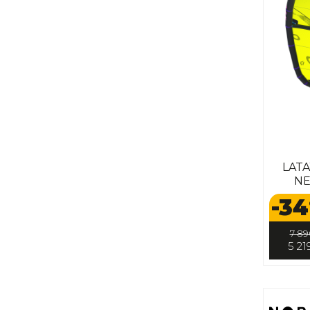
LAT
NE
-34
7 89
5 21