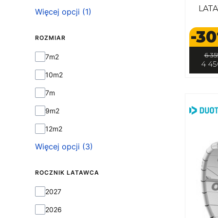
LAT
Więcej opcji (1)
-30
ROZMIAR
Rozmiar
6 35
7m2
4 45
10m2
7m
9m2
12m2
Więcej opcji (3)
ROCZNIK LATAWCA
Rocznik latawca
2027
2026