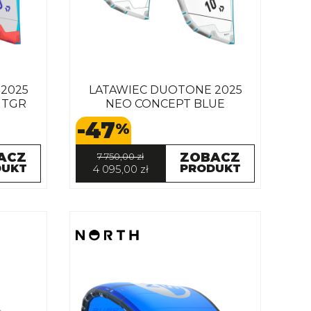
2025
LATAWIEC DUOTONE 2025
HTGR
NEO CONCEPT BLUE
-47
%
ACZ
ZOBACZ
7 750,00 zł
DUKT
PRODUKT
4 095,00 zł