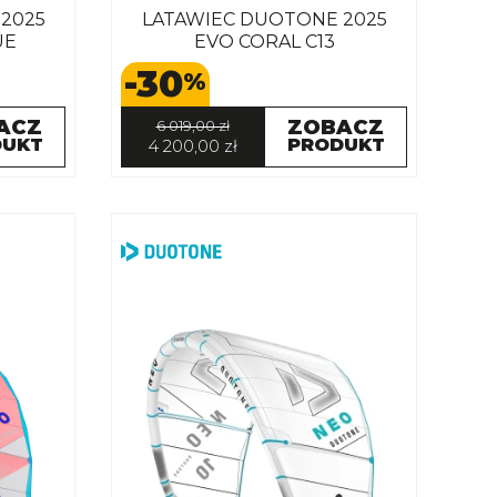
2025
LATAWIEC DUOTONE 2025
UE
EVO CORAL C13
-30
%
ACZ
ZOBACZ
6 019,00 zł
DUKT
PRODUKT
4 200,00 zł