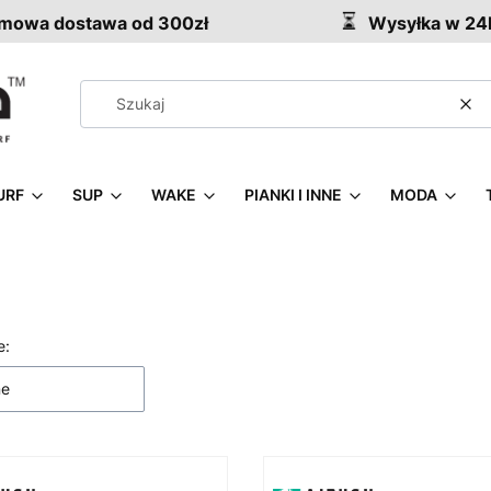
owa dostawa od 300zł
Wysyłka w 24
Wy
URF
SUP
WAKE
PIANKI I INNE
MODA
 produktów
e:
ne