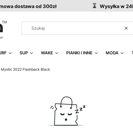
owa dostawa od 300zł
Wysyłka w 24
Wy
URF
SUP
WAKE
PIANKI I INNE
MODA
 Mystic 2022 Flashback Black