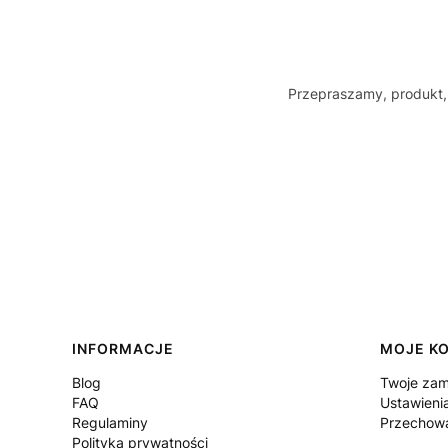
Przepraszamy, produkt, 
Linki w stopce
INFORMACJE
MOJE K
Blog
Twoje zam
FAQ
Ustawieni
Regulaminy
Przechowa
Polityka prywatności