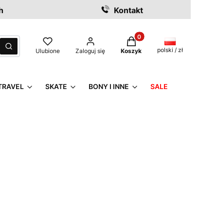
h
Kontakt
Produkty w koszyku: 0. Z
czyść
Szukaj
polski / zł
Ulubione
Zaloguj się
Koszyk
TRAVEL
SKATE
BONY I INNE
SALE