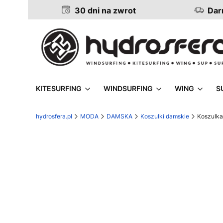
30 dni na zwrot
Darm
KITESURFING
WINDSURFING
WING
S
hydrosfera.pl
MODA
DAMSKA
Koszulki damskie
Koszulka