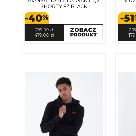
PIANKA HURLEY ADVANT 2/2
BLUZ
SHORTY FZ BLACK
-40
-51
%
ZOBACZ
799,00 zł
369
PRODUKT
479,00 zł
179