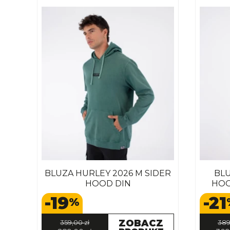
BLUZA HURLEY 2026 M SIDER
BLU
HOOD DIN
HOO
-19
-21
%
ZOBACZ
359,00 zł
389