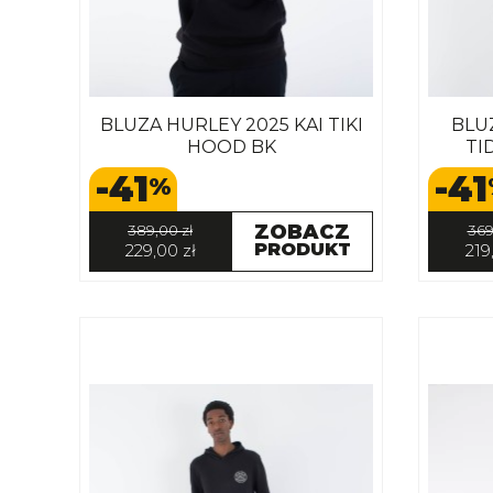
BLUZA HURLEY 2025 KAI TIKI
BLU
HOOD BK
TI
-41
-41
%
ZOBACZ
389,00 zł
369
PRODUKT
229,00 zł
219