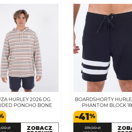
ZA HURLEY 2026 OG
BOARDSHORTY HURLE
DED PONCHO BONE
PHANTOM BLOCK 18
-41
%
%
ZOBACZ
ZOB
,00 zł
319,00 zł