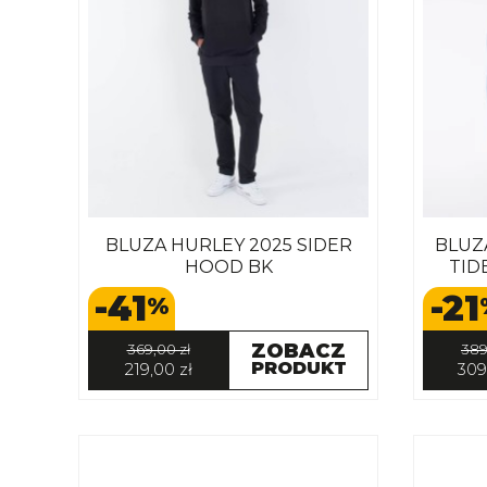
BLUZA HURLEY 2025 SIDER
BLUZ
HOOD BK
TID
-41
-21
%
ZOBACZ
369,00 zł
389
PRODUKT
219,00 zł
309