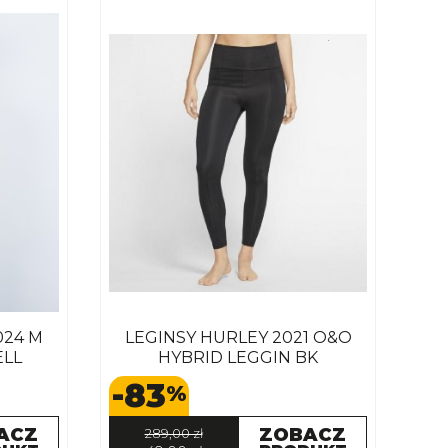
024 M
LEGINSY HURLEY 2021 O&O
ELL
HYBRID LEGGIN BK
-83
%
ACZ
ZOBACZ
289,00 zł