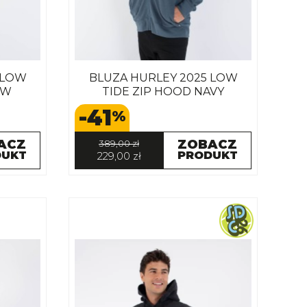
 LOW
BLUZA HURLEY 2025 LOW
OW
TIDE ZIP HOOD NAVY
-41
%
ACZ
ZOBACZ
389,00 zł
DUKT
PRODUKT
229,00 zł