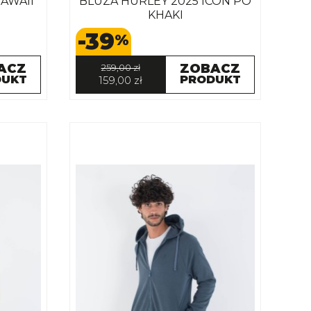
AWAII
BLUZA HURLEY 2025 ICON PO
KHAKI
-39
%
ACZ
ZOBACZ
259,00 zł
DUKT
PRODUKT
159,00 zł