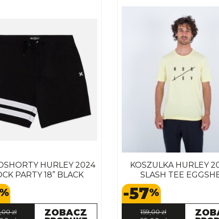
SHORTY HURLEY 2024
KOSZULKA HURLEY 2
CK PARTY 18” BLACK
SLASH TEE EGGSH
-57
%
%
ZOBACZ
ZOB
,00 zł
159,00 zł