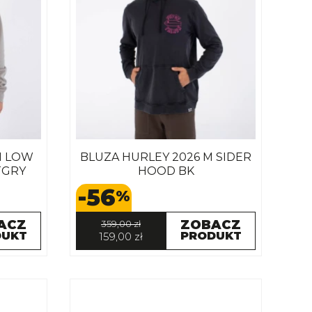
M LOW
BLUZA HURLEY 2026 M SIDER
TGRY
HOOD BK
-56
%
ACZ
ZOBACZ
359,00 zł
DUKT
PRODUKT
159,00 zł