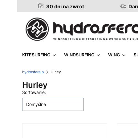
30 dni na zwrot
Darm
KITESURFING
WINDSURFING
WING
S
hydrosfera.pl
Hurley
Hurley
Lista produktów
Sortowanie:
Domyślne