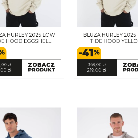
ZA HURLEY 2025 LOW
BLUZA HURLEY 2025
DE HOOD EGGSHELL
TIDE HOOD YELL
-41
%
%
ZOBACZ
ZOB
,00 zł
369,00 zł
PRODUKT
PRO
,00 zł
219,00 zł