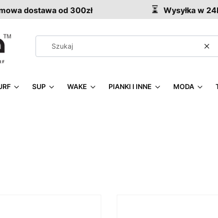
owa dostawa od 300zł
Wysyłka w 24
Wy
URF
SUP
WAKE
PIANKI I INNE
MODA