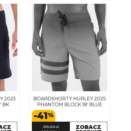
Y 2025
BOARDSHORTY HURLEY 2025
' BK
PHANTOM BLOCK 18' BLUE
-41
%
ACZ
ZOBACZ
319,00 zł