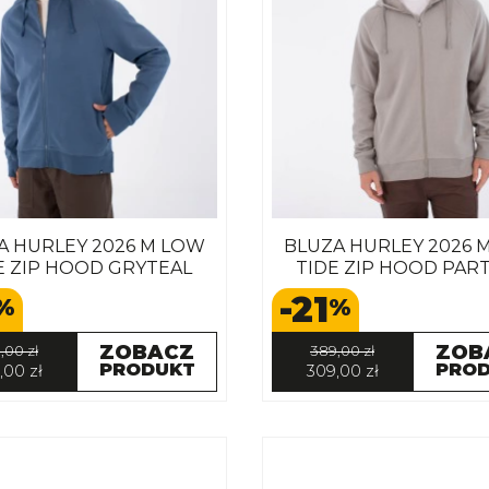
A HURLEY 2026 M LOW
BLUZA HURLEY 2026 
E ZIP HOOD GRYTEAL
TIDE ZIP HOOD PAR
-21
%
%
ZOBACZ
ZOB
,00 zł
389,00 zł
PRODUKT
PRO
,00 zł
309,00 zł