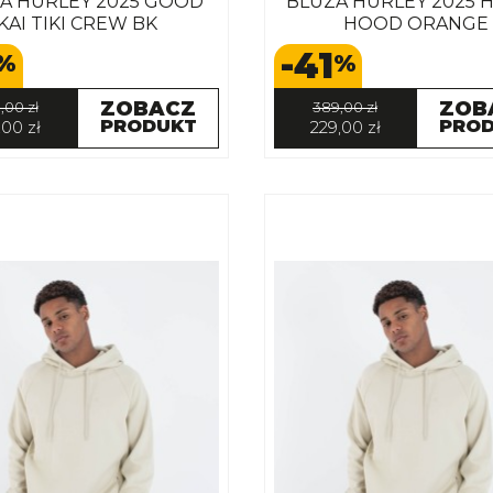
A HURLEY 2025 GOOD
BLUZA HURLEY 2025 H
KAI TIKI CREW BK
HOOD ORANGE
-41
%
%
ZOBACZ
ZOB
,00 zł
389,00 zł
PRODUKT
PRO
,00 zł
229,00 zł