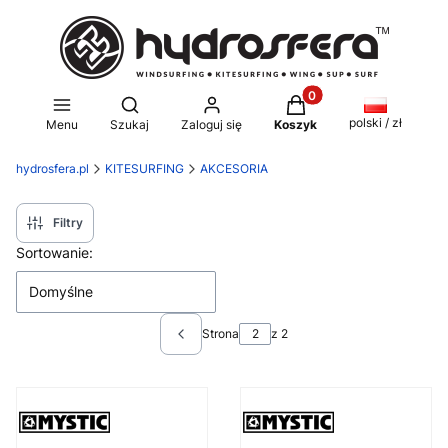
Produkty w koszyku: 0
Otwórz wyszukiwarkę
polski / zł
Menu
Szukaj
Zaloguj się
Koszyk
hydrosfera.pl
KITESURFING
AKCESORIA
Filtry
Lista produktów
Sortowanie:
Domyślne
Strona
z 2
Poprzednie produkty