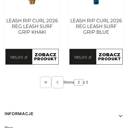
LEASH RIP CURL 2026
LEASH RIP CURL 2026
REG LEASH SURF
REG LEASH SURF
GRIP KHAKI
GRIP BLUE
ZOBACZ
ZOBACZ
185,00 zł
185,00 zł
PRODUKT
PRODUKT
Strona
z 2
Wróć do pierwszej strony z produktami
Linki w stopce
INFORMACJE
Blog