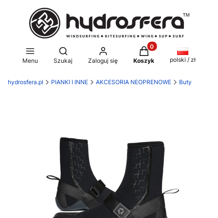
Produkty w koszyku: 0
Otwórz wyszukiwarkę
polski / zł
Menu
Szukaj
Zaloguj się
Koszyk
hydrosfera.pl
PIANKI I INNE
AKCESORIA NEOPRENOWE
Buty