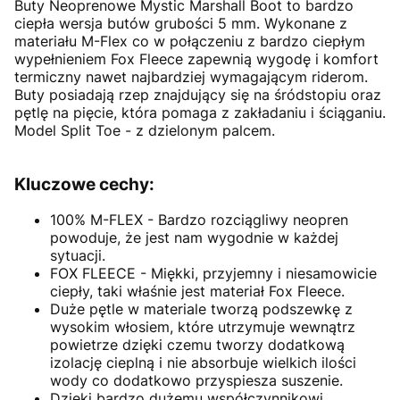
Buty Neoprenowe Mystic Marshall Boot to bardzo
ciepła wersja butów grubości 5 mm. Wykonane z
materiału M-Flex co w połączeniu z bardzo ciepłym
wypełnieniem Fox Fleece zapewnią wygodę i komfort
termiczny nawet najbardziej wymagającym riderom.
Buty posiadają rzep znajdujący się na śródstopiu oraz
pętlę na pięcie, która pomaga z zakładaniu i ściąganiu.
Model Split Toe - z dzielonym palcem.
Kluczowe cechy:
100% M-FLEX - Bardzo rozciągliwy neopren
powoduje, że jest nam wygodnie w każdej
sytuacji.
FOX FLEECE - Miękki, przyjemny i niesamowicie
ciepły, taki właśnie jest materiał Fox Fleece.
Duże pętle w materiale tworzą podszewkę z
wysokim włosiem, które utrzymuje wewnątrz
powietrze dzięki czemu tworzy dodatkową
izolację cieplną i nie absorbuje wielkich ilości
wody co dodatkowo przyspiesza suszenie.
Dzięki bardzo dużemu współczynnikowi