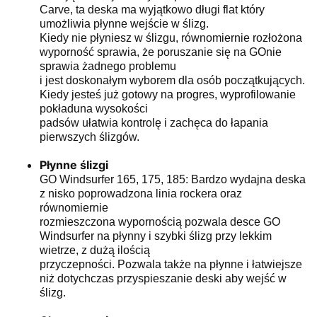
Carve, ta deska ma wyjątkowo długi flat który
umożliwia płynne wejście w ślizg.
Kiedy nie płyniesz w ślizgu, równomiernie rozłożona
wyporność sprawia, że poruszanie się na GOnie
sprawia żadnego problemu
i jest doskonałym wyborem dla osób początkujących.
Kiedy jesteś już gotowy na progres, wyprofilowanie
pokładuna wysokości
padsów ułatwia kontrolę i zachęca do łapania
pierwszych ślizgów.
Płynne ślizgi
GO Windsurfer 165, 175, 185: Bardzo wydajna deska
z nisko poprowadzona linia rockera oraz
równomiernie
rozmieszczona wypornością pozwala desce GO
Windsurfer na płynny i szybki ślizg przy lekkim
wietrze, z dużą ilością
przyczepności. Pozwala także na płynne i łatwiejsze
niż dotychczas przyspieszanie deski aby wejść w
ślizg.