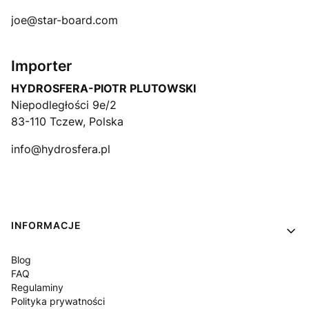
joe@star-board.com
Importer
HYDROSFERA-PIOTR PLUTOWSKI
Niepodległości 9e/2
83-110 Tczew, Polska
info@hydrosfera.pl
Linki w stopce
INFORMACJE
Blog
FAQ
Regulaminy
Polityka prywatności