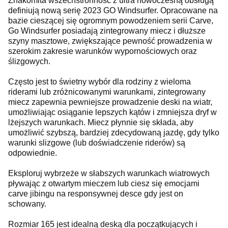
Znakomita wszechstronność z ultra nowoczesną obsługą
definiują nową serię 2023 GO Windsurfer. Opracowane na
bazie cieszącej się ogromnym powodzeniem serii Carve,
Go Windsurfer posiadają zintegrowany miecz i dłuższe
szyny masztowe, zwiększające pewność prowadzenia w
szerokim zakresie warunków wypornościowych oraz
ślizgowych.
Często jest to świetny wybór dla rodziny z wieloma
riderami lub zróżnicowanymi warunkami, zintegrowany
miecz zapewnia pewniejsze prowadzenie deski na wiatr,
umożliwiając osiąganie lepszych kątów i zmniejsza dryf w
lżejszych warunkach. Miecz płynnie się składa, aby
umożliwić szybszą, bardziej zdecydowaną jazdę, gdy tylko
warunki slizgowe (lub doświadczenie riderów) są
odpowiednie.
Eksploruj wybrzeże w słabszych warunkach wiatrowych
pływając z otwartym mieczem lub ciesz się emocjami
carve jibingu na responsywnej desce gdy jest on
schowany.
Rozmiar 165 jest idealną deską dla początkujących i