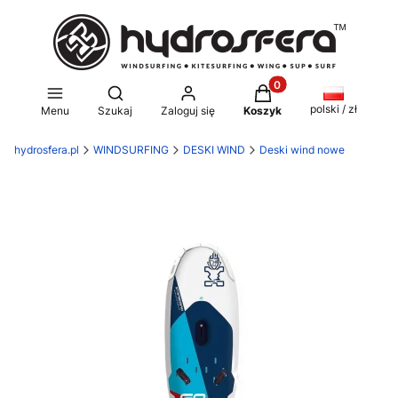
Produkty w koszyku: 0
Otwórz wyszukiwarkę
polski / zł
Menu
Szukaj
Zaloguj się
Koszyk
hydrosfera.pl
WINDSURFING
DESKI WIND
Deski wind nowe