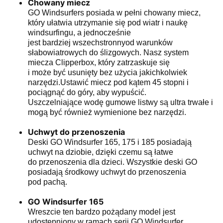
Chowany miecz
GO Windsurfers posiada w pełni chowany miecz,
który ułatwia utrzymanie się pod wiatr i naukę
windsurfingu, a jednocześnie
jest bardziej wszechstronnyod warunków
słabowiatrowych do ślizgowych. Nasz system
miecza Clipperbox, który zatrzaskuje się
i może być usunięty bez użycia jakichkolwiek
narzędzi.Ustawić miecz pod kątem 45 stopni i
pociągnąć do góry, aby wypuścić.
Uszczelniające wodę gumowe listwy są ultra trwałe i
mogą być również wymienione bez narzędzi.
Uchwyt do przenoszenia
Deski GO Windsurfer 165, 175 i 185 posiadają
uchwyt na dziobie, dzięki czemu są łatwe
do przenoszenia dla dzieci. Wszystkie deski GO
posiadają środkowy uchwyt do przenoszenia
pod pachą.
GO Windsurfer 165
Wreszcie ten bardzo pożądany model jest
udostępniony w ramach serii GO Windsurfer.