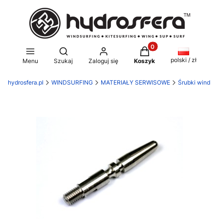
Produkty w koszyku: 0
Otwórz wyszukiwarkę
polski / zł
Menu
Szukaj
Zaloguj się
Koszyk
hydrosfera.pl
WINDSURFING
MATERIAŁY SERWISOWE
Śrubki wind