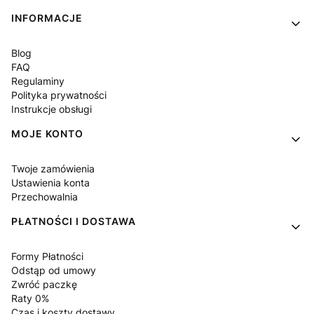
Linki w stopce
INFORMACJE
Blog
FAQ
Regulaminy
Polityka prywatności
Instrukcje obsługi
MOJE KONTO
Twoje zamówienia
Ustawienia konta
Przechowalnia
PŁATNOŚCI I DOSTAWA
Formy Płatności
Odstąp od umowy
Zwróć paczkę
Raty 0%
Czas i koszty dostawy