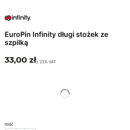
EuroPin Infinity długi stożek ze
szpilką
33,00 zł
z
23%
VAT
Wybierz wariant produktu:
Poszczególne warianty mogą różnić się ceną
*
Rozmiar
Wybierz
Ilość