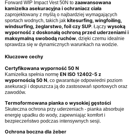
zaawansowana
Forward WIP Impact Vest 50N to
kamizelka asekuracyjna i ochraniacz ciała
zaprojektowany z myślą o najbardziej wymagających
kitesurfing, wingfoiling,
sportach wodnych, takich jak
windsurfing, żeglarstwo, foil czy SUP
wysoką
. Łączy
wyporność z doskonałą ochroną przed uderzeniami i
maksymalną swobodą ruchów
, dzięki czemu idealnie
sprawdza się w dynamicznych warunkach na wodzie.
Kluczowe cechy
Certyfikowana wyporność 50 N
EN ISO 12402-5 z
Kamizelka spełnia normę
wypornością 50 N
, co gwarantuje odpowiedni poziom
asekuracji i dopuszcza ją do zastosowań sportowych oraz
zawodów.
Termoformowana pianka o wysokiej gęstości
Skuteczna ochrona przy uderzeniach - pianka absorbuje
energię upadku do wody, zapewniając komfort i
bezpieczeństwo podczas intensywnych sesji.
Ochrona boczna dla żeber