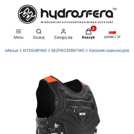
Produkty w koszyku: 0
Otwórz wyszukiwarkę
polski / zł
Menu
Szukaj
Zaloguj się
Koszyk
drosfera.pl
KITESURFING
BEZPIECZEŃSTWO
Kamizelki asekuracyjne