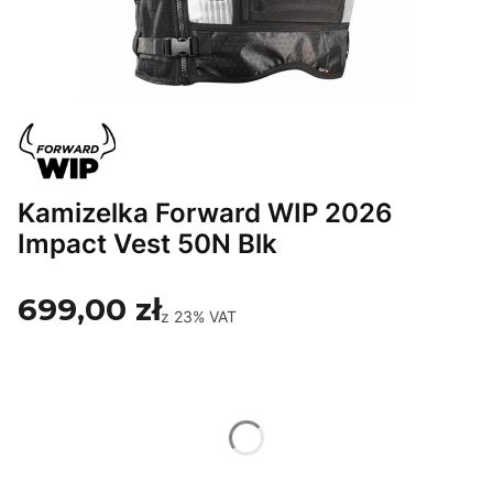
Kamizelka Forward WIP 2026
Impact Vest 50N Blk
699,00 zł
z
23%
VAT
Wybierz wariant produktu:
Poszczególne warianty mogą różnić się ceną
*
Rozmiar