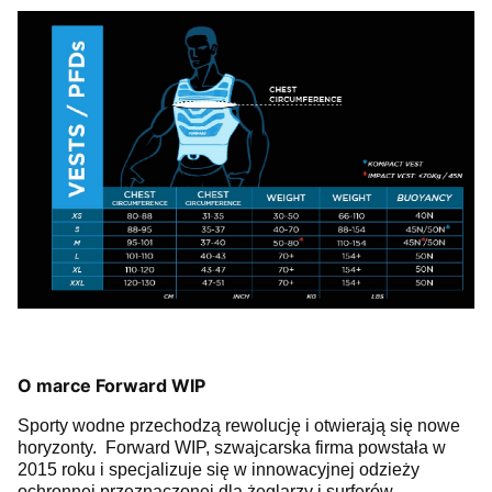
O marce Forward WIP
Sporty wodne przechodzą rewolucję i otwierają się nowe
horyzonty. Forward WIP, szwajcarska firma powstała w
2015 roku i specjalizuje się w innowacyjnej odzieży
ochronnej przeznaczonej dla żeglarzy i surferów