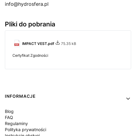
info@hydrosfera.pl
Pliki do pobrania
IMPACT VEST.pdf
75.35 kB
Certyfikat Zgodności
Linki w stopce
INFORMACJE
Blog
FAQ
Regulaminy
Polityka prywatności
Instrukcje obsługi