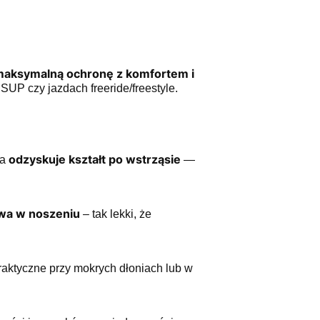
aksymalną ochronę z komfortem i
 SUP czy jazdach freeride/freestyle.
odzyskuje kształt po wstrząsie
ra
—
owa w noszeniu
– tak lekki, że
aktyczne przy mokrych dłoniach lub w