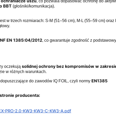
 ochraniacze uszu
, co pozwala dopasować ochronę do aktyw
io BBT
(głośniki/komunikacja).
est w trzech rozmiarach: S-M (51–56 cm), M-L (55–59 cm) oraz
łowy.
 NF EN 1385:04/2012
, co gwarantuje zgodność z podstawow
solidnej ochrony bez kompromisów w zakresie
rzy oczekują
zie w różnych warunkach.
EN1385
 dopuszczające do zawodów IQ FOIL, czyli normy
stronie producenta:
EX-PRO-2.0-KW3-KW3-C-KW3-A.pdf