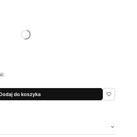
żnić się ceną
ść:
Dodaj do koszyka