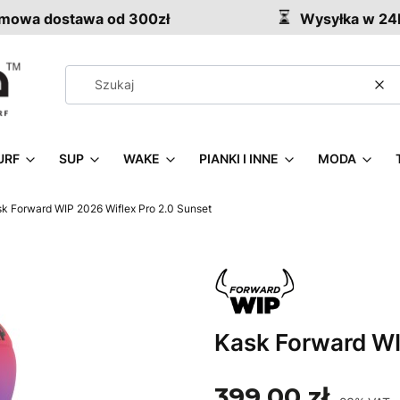
owa dostawa od 300zł
Wysyłka w 24
Wy
URF
SUP
WAKE
PIANKI I INNE
MODA
k Forward WIP 2026 Wiflex Pro 2.0 Sunset
Kask Forward WI
399,00 zł