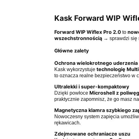
Kask Forward WIP Wifl
Forward WIP Wiflex Pro 2.0
nowo
to
wszechstronnością
→ sprawdzi się ś
Główne zalety
Ochrona wielokrotnego uderzenia
technologię Mult
Kask wykorzystuje
to oznacza realne bezpieczeństwo w c
Ultralekki i super-kompaktowy
Microshell z poliwę
Dzięki powłoce
praktycznie zapomnisz, że go masz na 
Magnetyczna klamra szybkiego zap
Nowoczesny system zapięcia umożli
rękawicach.
Zdejmowane ochraniacze uszu