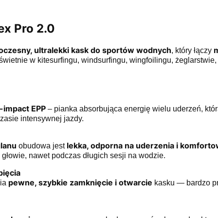
ex Pro 2.0
czesny, ultralekki kask do sportów wodnych
m
, który łączy
wietnie w kitesurfingu, windsurfingu, wingfoilingu, żeglarstwie,
i-impact EPP
– pianka absorbująca energię wielu uderzeń, któ
zasie intensywnej jazdy.
glanu
lekka, odporna na uderzenia i komfort
obudowa jest
głowie, nawet podczas długich sesji na wodzie.
ięcia
pewne, szybkie zamknięcie i otwarcie
wia
kasku — bardzo pr