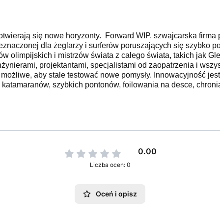
twierają się nowe horyzonty. Forward WIP, szwajcarska firma p
znaczonej dla żeglarzy i surferów poruszających się szybko p
w olimpijskich i mistrzów świata z całego świata, takich jak Gl
ynierami, projektantami, specjalistami od zaopatrzenia i ws
 to możliwe, aby stale testować nowe pomysły. Innowacyjność 
a katamaranów, szybkich pontonów, foilowania na desce, chroni
0.00
Liczba ocen: 0
Oceń i opisz