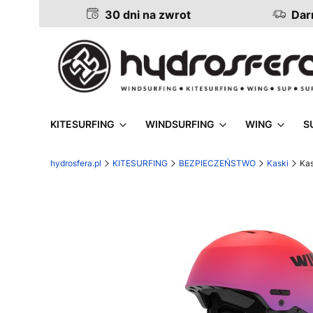
30 dni na zwrot
Darm
KITESURFING
WINDSURFING
WING
S
hydrosfera.pl
KITESURFING
BEZPIECZEŃSTWO
Kaski
Kas