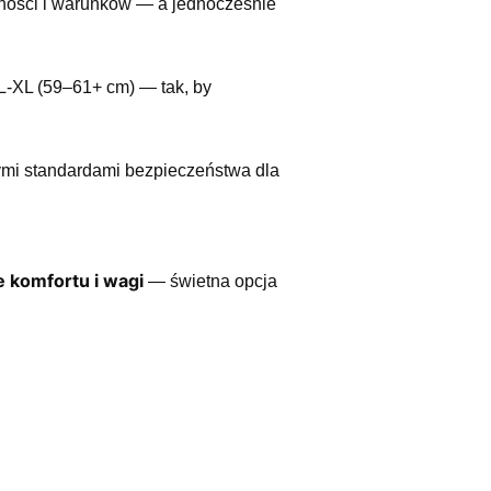
ności i warunków — a jednocześnie
 L-XL (59–61+ cm) — tak, by
ymi standardami bezpieczeństwa dla
 komfortu i wagi
— świetna opcja