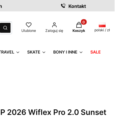
h
Kontakt
Produkty w koszyku: 0. Z
czyść
Szukaj
polski / zł
Ulubione
Zaloguj się
Koszyk
TRAVEL
SKATE
BONY I INNE
SALE
P 2026 Wiflex Pro 2.0 Sunset