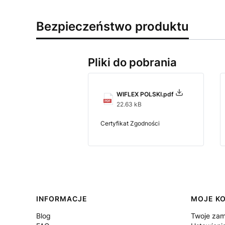
Bezpieczeństwo produktu
Pliki do pobrania
WIFLEX POLSKI.pdf
22.63 kB
Certyfikat Zgodności
Linki w stopce
INFORMACJE
MOJE K
Blog
Twoje zam