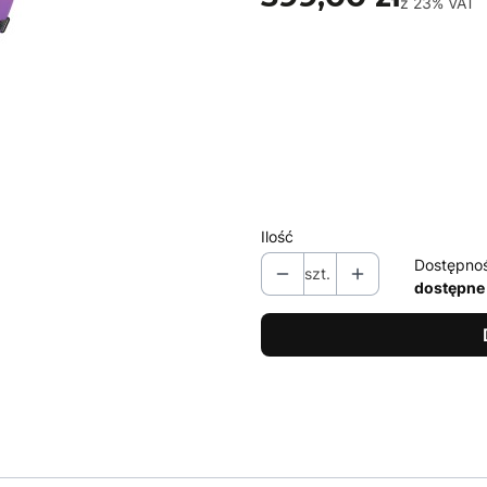
z
23%
VAT
Wybierz wariant produktu:
Poszczególne warianty mogą ró
*
Rozmiar
Wybierz
Ilość
Dostępno
szt.
dostępne