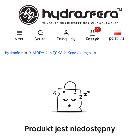
Produkty w koszyku: 0
Otwórz wyszukiwarkę
polski / zł
Menu
Szukaj
Zaloguj się
Koszyk
hydrosfera.pl
MODA
MĘSKA
Koszulki męskie
Produkt jest niedostępny