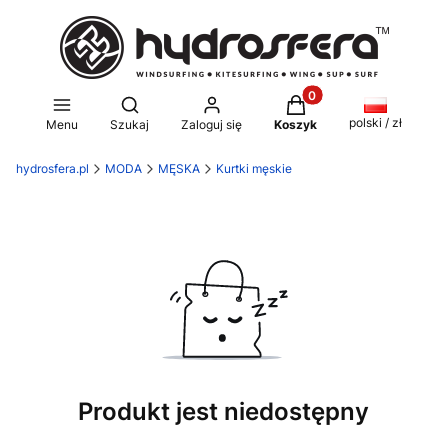
Produkty w koszyku: 0
Otwórz wyszukiwarkę
polski / zł
Menu
Szukaj
Zaloguj się
Koszyk
hydrosfera.pl
MODA
MĘSKA
Kurtki męskie
Produkt jest niedostępny