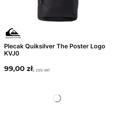
Plecak Quiksilver The Poster Logo
KVJ0
99,00 zł
z
23%
VAT
Wybierz wariant produktu:
Poszczególne warianty mogą różnić się ceną
*
Rozmiar
Wybierz