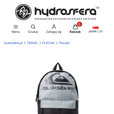
Produkty w koszyku: 0
Otwórz wyszukiwarkę
polski / zł
Menu
Szukaj
Zaloguj się
Koszyk
hydrosfera.pl
TRAVEL
PLECAKI
Plecaki