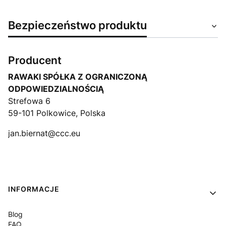
Bezpieczeństwo produktu
Producent
RAWAKI SPÓŁKA Z OGRANICZONĄ
ODPOWIEDZIALNOŚCIĄ
Strefowa 6
59-101 Polkowice, Polska
jan.biernat@ccc.eu
Linki w stopce
INFORMACJE
Blog
FAQ