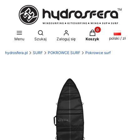
Produkty w koszyku: 0
Otwórz wyszukiwarkę
polski / zł
Menu
Szukaj
Zaloguj się
Koszyk
hydrosfera.pl
SURF
POKROWCE SURF
Pokrowce surf