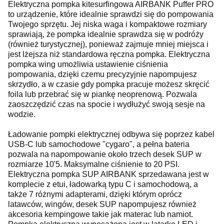
Elektryczna pompka kitesurfingowa AIRBANK Puffer PRO
to urządzenie, które idealnie sprawdzi się do pompowania
Twojego sprzętu. Jej niska waga i kompaktowe rozmiary
sprawiają, że pompka idealnie sprawdza się w podróży
(również turystycznej), ponieważ zajmuje mniej miejsca i
jest lżejsza niż standardowa ręczna pompka. Elektryczna
pompka wing umożliwia ustawienie ciśnienia
pompowania, dzięki czemu precyzyjnie napompujesz
skrzydło, a w czasie gdy pompka pracuje możesz skręcić
foila lub przebrać się w piankę neoprenową. Pozwala
zaoszczędzić czas na spocie i wydłużyć swoją sesje na
wodzie.
Ładowanie pompki elektrycznej odbywa się poprzez kabel
USB-C lub samochodowe "cygaro", a pełna bateria
pozwala na napompowanie około trzech desek SUP w
rozmiarze 10'5. Maksymalne ciśnienie to 20 PSI.
Elektryczna pompka SUP AIRBANK sprzedawana jest w
komplecie z etui, ładowarką typu C i samochodową, a
także 7 różnymi adapterami, dzięki którym oprócz
latawców, wingów, desek SUP napompujesz również
akcesoria kempingowe takie jak materac lub namiot.