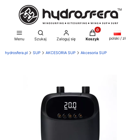
Produkty w koszyku: 0
Otwórz wyszukiwarkę
polski / zł
Menu
Szukaj
Zaloguj się
Koszyk
hydrosfera.pl
SUP
AKCESORIA SUP
Akcesoria SUP