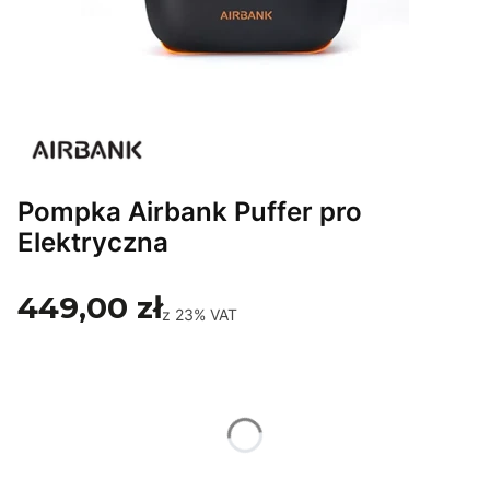
Pompka Airbank Puffer pro
Elektryczna
449,00 zł
z
23%
VAT
Wybierz wariant produktu:
Poszczególne warianty mogą różnić się ceną
*
Rozmiar