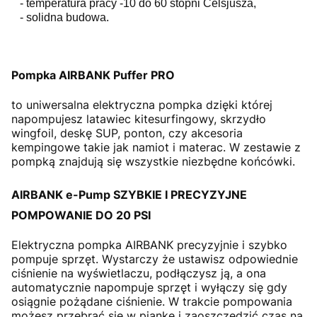
- temperatura pracy -10 do 60 stopni Celsjusza,
- solidna budowa.
Pompka AIRBANK Puffer PRO
to uniwersalna elektryczna pompka dzięki której
napompujesz latawiec kitesurfingowy, skrzydło
wingfoil, deskę SUP, ponton, czy akcesoria
kempingowe takie jak namiot i materac. W zestawie z
pompką znajdują się wszystkie niezbędne końcówki.
AIRBANK e-Pump SZYBKIE I PRECYZYJNE
POMPOWANIE DO 20 PSI
Elektryczna pompka AIRBANK precyzyjnie i szybko
pompuje sprzęt. Wystarczy że ustawisz odpowiednie
ciśnienie na wyświetlaczu, podłączysz ją, a ona
automatycznie napompuje sprzęt i wyłączy się gdy
osiągnie pożądane ciśnienie. W trakcie pompowania
możesz przebrać się w piankę i zaoszczędzić czas na