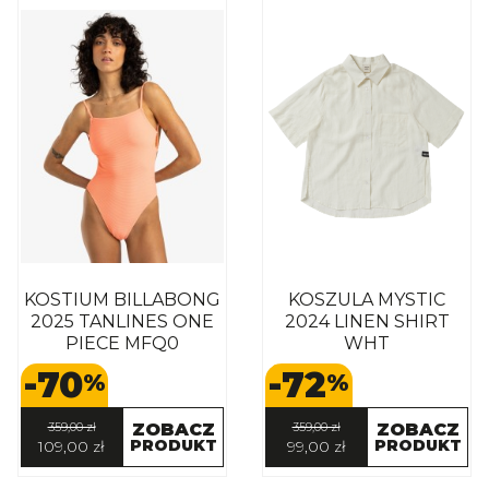
KOSTIUM BILLABONG
KOSZULA MYSTIC
2025 TANLINES ONE
2024 LINEN SHIRT
PIECE MFQ0
WHT
-70
-72
%
%
359,00 zł
ZOBACZ
359,00 zł
ZOBACZ
PRODUKT
PRODUKT
109,00 zł
99,00 zł