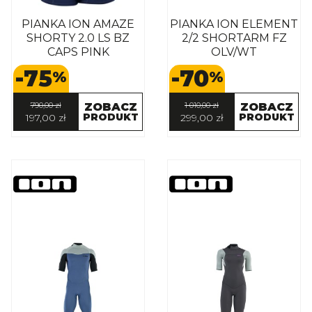
PIANKA ION AMAZE
PIANKA ION ELEMENT
SHORTY 2.0 LS BZ
2/2 SHORTARM FZ
CAPS PINK
OLV/WT
-75
-70
%
%
790,00 zł
ZOBACZ
1 010,00 zł
ZOBACZ
PRODUKT
PRODUKT
197,00 zł
299,00 zł