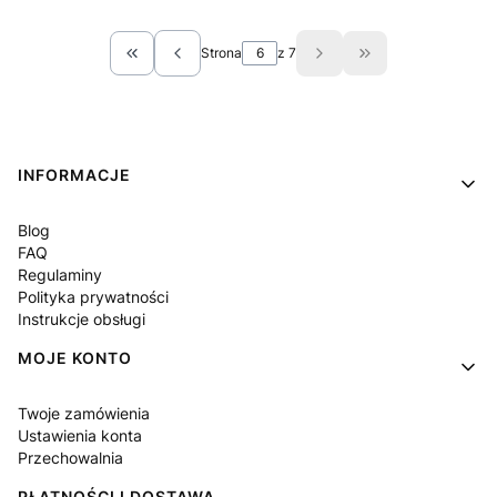
Strona
z 7
Wróć do pierwszej strony z produktami
Przejdź do ostatn
Linki w stopce
INFORMACJE
Blog
FAQ
Regulaminy
Polityka prywatności
Instrukcje obsługi
MOJE KONTO
Twoje zamówienia
Ustawienia konta
Przechowalnia
PŁATNOŚCI I DOSTAWA