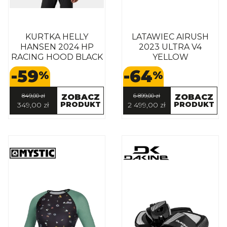
KURTKA HELLY
LATAWIEC AIRUSH
HANSEN 2024 HP
2023 ULTRA V4
RACING HOOD BLACK
YELLOW
-59
-64
%
%
849,00 zł
ZOBACZ
6 899,00 zł
ZOBACZ
PRODUKT
PRODUKT
349,00 zł
2 499,00 zł