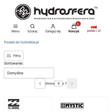
Produkty w koszyku: 0
Otwórz wyszukiwarkę
polski / zł
Menu
Szukaj
Zaloguj się
Koszyk
Przejdź do:
hydrosfera.pl
Filtry
Lista produktów
Sortowanie:
Domyślne
Strona
z 7
Poprzednie produkty
Następne produkty