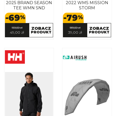
2025 BRAND SEASON
2022 WMS MISSION
TEE WMN SND
STORM
-69
-79
%
%
159,00 zł
ZOBACZ
189,00 zł
ZOBACZ
PRODUKT
PRODUKT
49,00 zł
39,00 zł